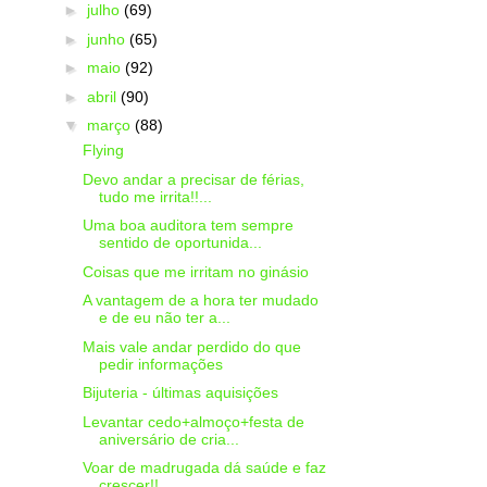
►
julho
(69)
►
junho
(65)
►
maio
(92)
►
abril
(90)
▼
março
(88)
Flying
Devo andar a precisar de férias,
tudo me irrita!!...
Uma boa auditora tem sempre
sentido de oportunida...
Coisas que me irritam no ginásio
A vantagem de a hora ter mudado
e de eu não ter a...
Mais vale andar perdido do que
pedir informações
Bijuteria - últimas aquisições
Levantar cedo+almoço+festa de
aniversário de cria...
Voar de madrugada dá saúde e faz
crescer!!