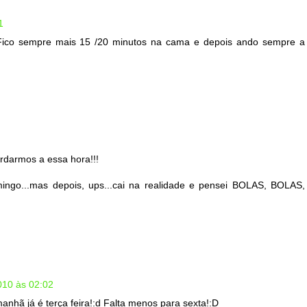
1
 Fico sempre mais 15 /20 minutos na cama e depois ando sempre a
rdarmos a essa hora!!!
mingo...mas depois, ups...cai na realidade e pensei BOLAS, BOLAS,
010 às 02:02
anhã já é terça feira!:d Falta menos para sexta!:D