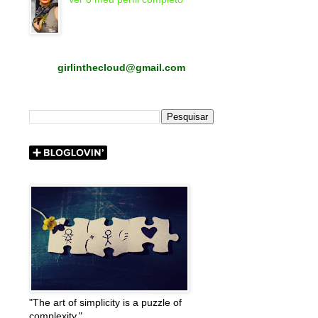
girlinthecloud@gmail.com
"The art of simplicity is a puzzle of
complexity."