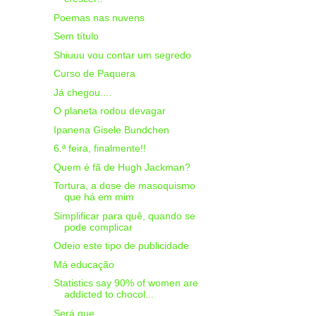
Poemas nas nuvens
Sem título
Shiuuu vou contar um segredo
Curso de Paquera
Já chegou....
O planeta rodou devagar
Ipanena Gisele Bundchen
6.ª feira, finalmente!!
Quem é fã de Hugh Jackman?
Tortura, a dose de masoquismo
que há em mim
Simplificar para quê, quando se
pode complicar
Odeio este tipo de publicidade
Má educação
Statistics say 90% of women are
addicted to chocol...
Será que......