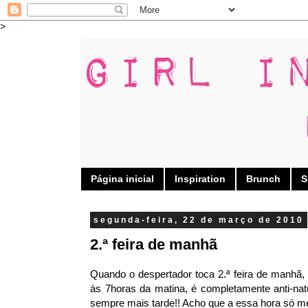
>
Página inicial
Inspiration
Brunch
S
segunda-feira, 22 de março de 2010
2.ª feira de manhã
Quando o despertador toca 2.ª feira de manhã,
às 7horas da matina, é completamente anti-na
sempre mais tarde!! Acho que a essa hora só 